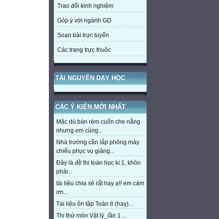
Trao đổi kinh nghiệm
Góp ý với ngành GD
Soạn bài trực tuyến
Các trang trực thuộc
TÀI NGUYÊN DẠY HỌC
CÁC Ý KIẾN MỚI NHẤT
Mặc dù bán rèm cuốn che nắng
nhưng em cũng...
Nhà trường cần lắp phông máy
chiếu phục vụ giảng...
Đây là đề thi toán học kì 1, khôn
phải...
tài liệu chia sẻ rất hay ạ!! em cám
ơn...
Tài liệu ôn tập Toán 8 (hay)...
Thi thử môn Vật lý_lần 1 ...