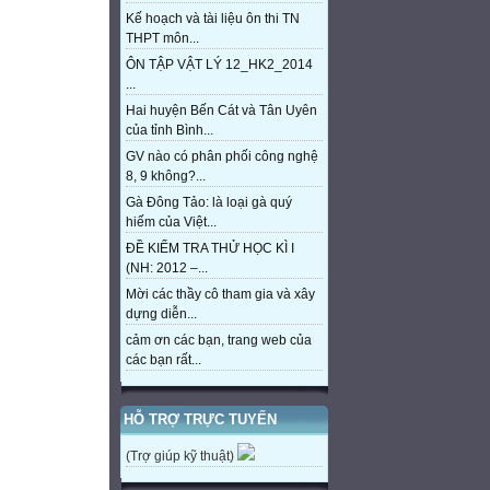
Kế hoạch và tài liệu ôn thi TN
THPT môn...
ÔN TẬP VẬT LÝ 12_HK2_2014
...
Hai huyện Bến Cát và Tân Uyên
của tỉnh Bình...
GV nào có phân phối công nghệ
8, 9 không?...
Gà Đông Tảo: là loại gà quý
hiếm của Việt...
ĐỀ KIỂM TRA THỬ HỌC KÌ I
(NH: 2012 –...
Mời các thầy cô tham gia và xây
dựng diễn...
cảm ơn các bạn, trang web của
các bạn rất...
HỖ TRỢ TRỰC TUYẾN
(Trợ giúp kỹ thuật)