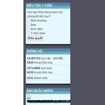
ĐIỀU TRA Ý KIẾN
Các bạn thầy trang web của
chúng tôi thế nào?
Bình thường
Đẹp
Đơn điệu
Ý kiến khác
THỐNG KÊ
12185743
truy cập (
chi tiết
)
5829
trong hôm nay
23714889
lượt xem
6030
trong hôm nay
4151
thành viên
ẢNH NGẪU NHIÊN