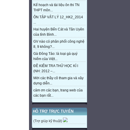
Kế hoạch và tài liệu ôn thi TN
THPT môn...
ÔN TẬP VẬT LÝ 12_HK2_2014
...
Hai huyện Bến Cát và Tân Uyên
của tỉnh Bình...
GV nào có phân phối công nghệ
8, 9 không?...
Gà Đông Tảo: là loại gà quý
hiếm của Việt...
ĐỀ KIỂM TRA THỬ HỌC KÌ I
(NH: 2012 –...
Mời các thầy cô tham gia và xây
dựng diễn...
cảm ơn các bạn, trang web của
các bạn rất...
HỖ TRỢ TRỰC TUYẾN
(Trợ giúp kỹ thuật)