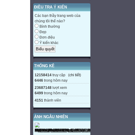
ĐIỀU TRA Ý KIẾN
Các bạn thầy trang web của
chúng tôi thế nào?
Bình thường
Đẹp
Đơn điệu
Ý kiến khác
THỐNG KÊ
12158414
truy cập (
chi tiết
)
6446
trong hôm nay
23687148
lượt xem
6499
trong hôm nay
4151
thành viên
ẢNH NGẪU NHIÊN