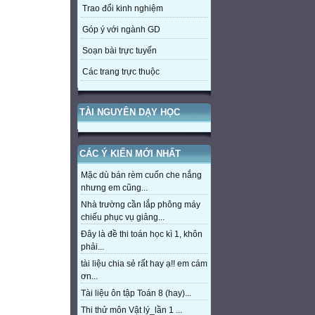
Trao đổi kinh nghiệm
Góp ý với ngành GD
Soạn bài trực tuyến
Các trang trực thuộc
TÀI NGUYÊN DẠY HỌC
CÁC Ý KIẾN MỚI NHẤT
Mặc dù bán rèm cuốn che nắng
nhưng em cũng...
Nhà trường cần lắp phông máy
chiếu phục vụ giảng...
Đây là đề thi toán học kì 1, khôn
phải...
tài liệu chia sẻ rất hay ạ!! em cám
ơn...
Tài liệu ôn tập Toán 8 (hay)...
Thi thử môn Vật lý_lần 1 ...