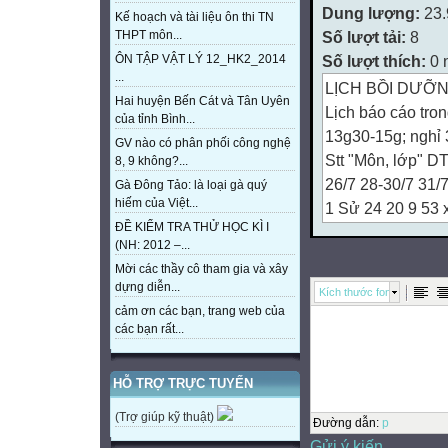
Dung lượng:
23
Kế hoạch và tài liệu ôn thi TN
Số lượt tải:
8
THPT môn...
Số lượt thích:
0 
ÔN TẬP VẬT LÝ 12_HK2_2014
...
LỊCH BỒI DƯỠ
Hai huyện Bến Cát và Tân Uyên
Lịch báo cáo tro
của tỉnh Bình...
13g30-15g; nghỉ 
GV nào có phân phối công nghệ
Stt "Môn, lớp" D
8, 9 không?...
26/7 28-30/7 31/7
Gà Đông Tảo: là loại gà quý
hiếm của Việt...
1 Sử 24 20 9 53
ĐỀ KIỂM TRA THỬ HỌC KÌ I
2 Địa 16 17 10 
(NH: 2012 –...
3 GDCD 10 15 1
Mời các thầy cô tham gia và xây
4 Văn 1 54 54 x
dựng diễn...
Kích thước font
5 Văn 2 61 61 x
cảm ơn các bạn, trang web của
6 Văn 3 34 34 x
các bạn rất...
7 Toán 1 47 47 
8 Toán 2 30 30 x
HỖ TRỢ TRỰC TUYẾN
9 Toán 3 51 51 
(Trợ giúp kỹ thuật)
10 Lý 1 29 29 x
Đường dẫn
:
p
Gửi ý kiến