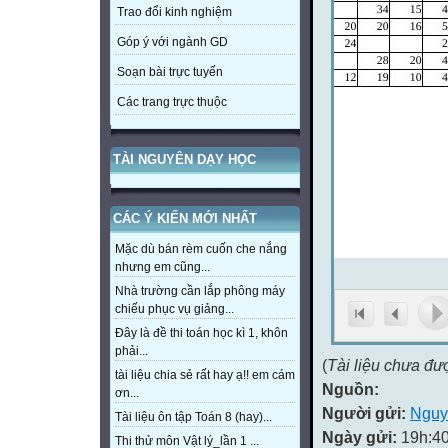
Trao đổi kinh nghiệm
Góp ý với ngành GD
Soạn bài trực tuyến
Các trang trực thuộc
TÀI NGUYÊN DẠY HỌC
CÁC Ý KIẾN MỚI NHẤT
Mặc dù bán rèm cuốn che nắng
nhưng em cũng...
Nhà trường cần lắp phông máy
chiếu phục vụ giảng...
Đây là đề thi toán học kì 1, khôn
phải...
(
Tài liệu chưa đư
tài liệu chia sẻ rất hay ạ!! em cám
Nguồn:
ơn...
Người gửi:
Nguy
Tài liệu ôn tập Toán 8 (hay)...
Ngày gửi:
19h:40
Thi thử môn Vật lý_lần 1 ...