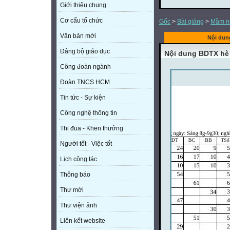
Giới thiệu chung
Cơ cấu tổ chức
Gốc
>
Bài giảng
>
Mầm n
Văn bản mới
Nội dun
Đảng bộ giáo dục
Nội dung BDTX hè
Công đoàn ngành
Đoàn TNCS HCM
Tin tức - Sự kiện
Công nghệ thông tin
Thi đua - Khen thưởng
Người tốt - Việc tốt
Lịch công tác
Thông báo
Thư mời
Thư viện ảnh
Liên kết website