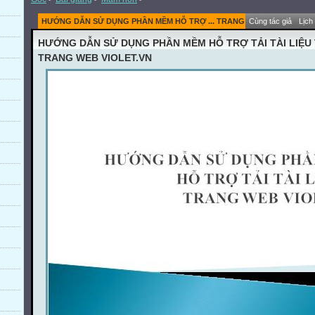
HƯỚNG DẪN SỬ DỤNG PHẦN MỀM HỖ TRỢ ... TRANG WEB VIOLET.VN
Cùng tác giả
Lịch
HƯỚNG DẪN SỬ DỤNG PHẦN MỀM HỖ TRỢ TẢI TÀI LIỆU
TRANG WEB VIOLET.VN