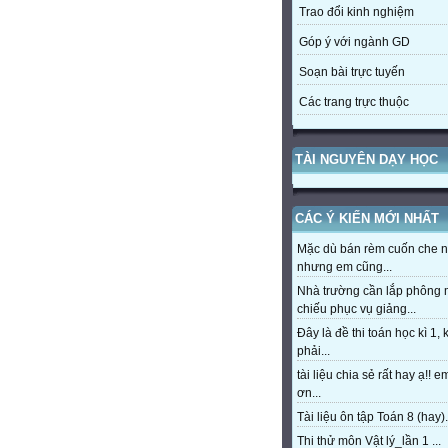
Trao đổi kinh nghiệm
Góp ý với ngành GD
Soạn bài trực tuyến
Các trang trực thuộc
TÀI NGUYÊN DẠY HỌC
CÁC Ý KIẾN MỚI NHẤT
Mặc dù bán rèm cuốn che 
nhưng em cũng...
Nhà trường cần lắp phông
chiếu phục vụ giảng...
Đây là đề thi toán học kì 1,
phải...
tài liệu chia sẻ rất hay ạ!! 
ơn...
Tài liệu ôn tập Toán 8 (hay).
Thi thử môn Vật lý_lần 1 ...