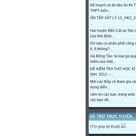
Kế hoạch và tài liệu ôn thi 
THPT môn...
ÔN TẬP VẬT LÝ 12_HK2_2
...
Hai huyện Bến Cát và Tân 
của tỉnh Bình...
GV nào có phân phối công
8, 9 không?...
Gà Đông Tảo: là loại gà qu
hiếm của Việt...
ĐỀ KIỂM TRA THỬ HỌC KÌ 
(NH: 2012 –...
Mời các thầy cô tham gia và
dựng diễn...
cảm ơn các bạn, trang web 
các bạn rất...
HỖ TRỢ TRỰC TUYẾN
(Trợ giúp kỹ thuật)