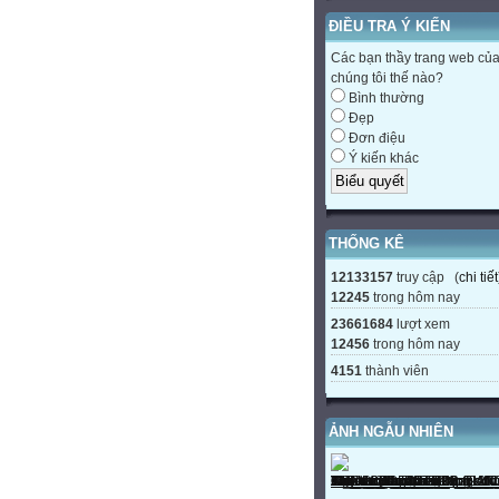
ĐIỀU TRA Ý KIẾN
Các bạn thầy trang web củ
chúng tôi thế nào?
Bình thường
Đẹp
Đơn điệu
Ý kiến khác
THỐNG KÊ
12133157
truy cập (
chi tiết
12245
trong hôm nay
23661684
lượt xem
12456
trong hôm nay
4151
thành viên
ẢNH NGẪU NHIÊN