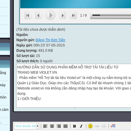
1
/
9
(
Tài liệu chưa được thẩm định
)
Nguồn:
Người gửi:
Đặng Thị Kim Tiến
Ngày gửi:
00h:23' 07-05-2015
Dung lượng:
491.0 KB
Số lượt tải:
15
Số lượt thích:
0 người
HƯỚNG DẪN SỬ DỤNG PHẦN MỀM HỖ TRỢ TẢI TÀI LIỆU TỪ
TRANG WEB VIOLET.VN
nắng
- Phần mềm “Hỗ Trợ tải tài liệu Violet.vn” là một công cụ nằm trong b
Quản Lý Giáo Dục. Giúp cho các Thầy(Cô). Có thể tải nhanh chóng 1 tài 
 máy
Website violet.vn mà không cần đăng nhập hay tạo tài khoản. Với giao d
dụng.
 khôn
1./ GIỚI THIỆU:
- Bước 1: Bạn cần cho biết đường dẫn hay nội dung cần tải. Sau đó cop
em cám
duyệt vào chương trình. Click chọn vào “Tải về” để chương trình tiến hà
2./ HƯỚNG DẪN SỬ DỤNG:
..
Bước 2: Hộp thoại “File Download” xuất hiện. Bạn cần chọn chức năng
Kích thước font
tính.