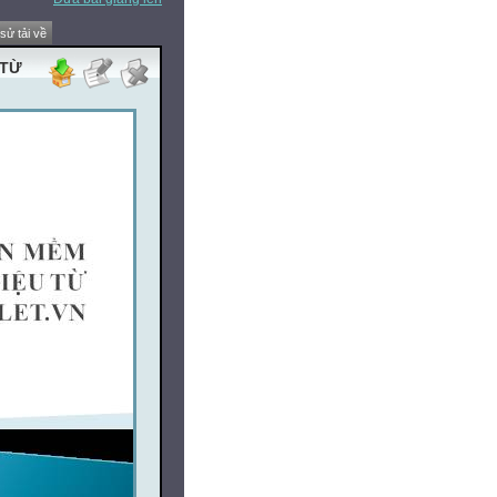
 sử tải về
 TỪ