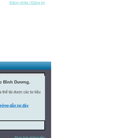
Đăng nhập / Đăng ký
ục Bình Dương.
thể tải được các tư liệu
ớng dẫn tại đây
Đưa bài giảng lên