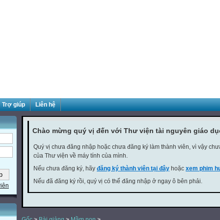
Trợ giúp
Liên hệ
Chào mừng quý vị đến với Thư viện tài nguyên giáo d
Quý vị chưa đăng nhập hoặc chưa đăng ký làm thành viên, vì vậy chưa 
của Thư viện về máy tính của mình.
Nếu chưa đăng ký, hãy
đăng ký thành viên tại đây
hoặc
xem phim hư
Nếu đã đăng ký rồi, quý vị có thể đăng nhập ở ngay ô bên phải.
viên
Gốc
>
Bài giảng
>
Mầm non
>