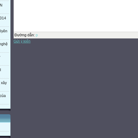
TN
Bước 3: Khi quá trình Tải về hoàn tất, bạn chỉ cần mở Tập tin bạn vừa mớ
hình ảnh so sánh kết quả từ trang web.
014
3./ TÁC GIẢ:
- Chương trình được viết trong thời gian rất ngắn nên còn đang vẫn gi
Uyên
vẫn còn có thể một số lỗi. Nhưng hiện tại nó đang được hoàn thiện dần.
Đường dẫn
:
p
trong 1 bộ công cụ quản lý hệ thống tài nguyên của trường Mầm non 13
Gửi ý kiến
mắt trong thời gian tới.
 nghệ
HÌNH ẢNH PHẦN MẦM QUẢN LÝ TÀI NGUYÊN NỘI BỘ
ý
I
 xây
của