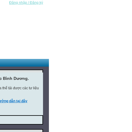
Đăng nhập / Đăng ký
ục Bình Dương.
thể tải được các tư liệu
ớng dẫn tại đây