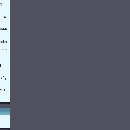
TN
014
Uyên
 nghệ
ý
I
 xây
của