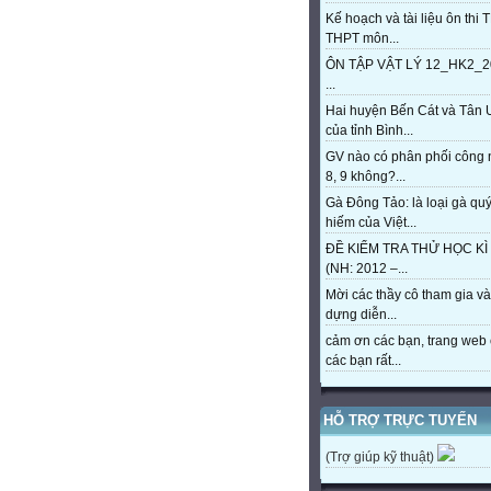
Kế hoạch và tài liệu ôn thi 
THPT môn...
ÔN TẬP VẬT LÝ 12_HK2_2
...
Hai huyện Bến Cát và Tân 
của tỉnh Bình...
GV nào có phân phối công
8, 9 không?...
Gà Đông Tảo: là loại gà qu
hiếm của Việt...
ĐỀ KIỂM TRA THỬ HỌC KÌ 
(NH: 2012 –...
Mời các thầy cô tham gia và
dựng diễn...
cảm ơn các bạn, trang web 
các bạn rất...
HỖ TRỢ TRỰC TUYẾN
(Trợ giúp kỹ thuật)