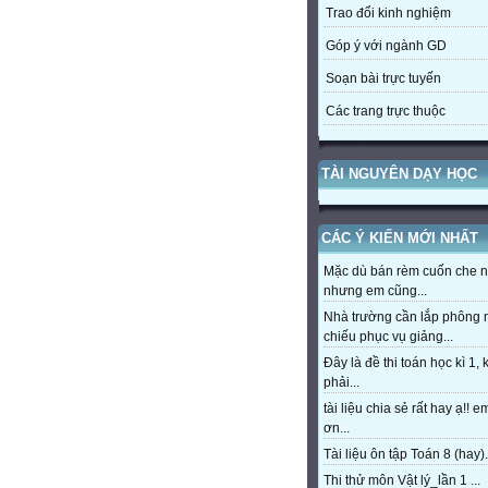
Trao đổi kinh nghiệm
Góp ý với ngành GD
Soạn bài trực tuyến
Các trang trực thuộc
TÀI NGUYÊN DẠY HỌC
CÁC Ý KIẾN MỚI NHẤT
Mặc dù bán rèm cuốn che 
nhưng em cũng...
Nhà trường cần lắp phông
chiếu phục vụ giảng...
Đây là đề thi toán học kì 1,
phải...
tài liệu chia sẻ rất hay ạ!! 
ơn...
Tài liệu ôn tập Toán 8 (hay).
Thi thử môn Vật lý_lần 1 ...