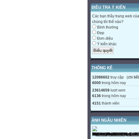
ĐIỀU TRA Ý KIẾN
Các bạn thầy trang web củ
chúng tôi thế nào?
Bình thường
Đẹp
Đơn điệu
Ý kiến khác
THỐNG KÊ
12086602
truy cập (
chi tiết
6000
trong hôm nay
23614659
lượt xem
6136
trong hôm nay
4151
thành viên
ẢNH NGẪU NHIÊN