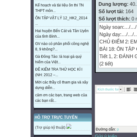
Dung lượng:
40
Kế hoạch và tài liệu ôn thi TN
Số lượt tải:
164
THPT môn...
Số lượt thích:
0 
ÔN TẬP VẬT LÝ 12_HK2_2014
...
Ngày soạn:…/…
Hai huyện Bến Cát và Tân Uyên
Ngày dạy:…/…/
của tỉnh Bình...
CHỦ ĐIỂM 2: E
GV nào có phân phối công nghệ
BÀI 18: ÔN TẬP 
8, 9 không?...
Tiết 1, 2: ĐÁN
Gà Đông Tảo: là loại gà quý
hiếm của Việt...
(2 tiết)
ĐỀ KIỂM TRA THỬ HỌC KÌ I
I. MỤC TIÊU
(NH: 2012 –...
1. Mức độ, năng 
Mời các thầy cô tham gia và xây
- Nhận biết nội d
dựng diễn...
Kích thước font
- Năng lực đặc th
cảm ơn các bạn, trang web của
học.
các bạn rất...
- Năng lực riêng:
+ Năng lực ngôn
HỖ TRỢ TRỰC TUYẾN
Đọc đúng một đoạ
(Trợ giúp kỹ thuật)
một đoạn thơ (bài
Đường dẫn
:
p
Gửi ý kiến