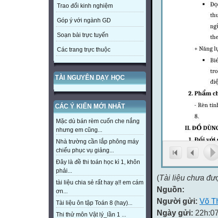
Trao đổi kinh nghiệm
Góp ý với ngành GD
Soạn bài trực tuyến
Các trang trực thuộc
TÀI NGUYÊN DẠY HỌC
CÁC Ý KIẾN MỚI NHẤT
Mặc dù bán rèm cuốn che nắng
nhưng em cũng...
Nhà trường cần lắp phông máy
chiếu phục vụ giảng...
Đây là đề thi toán học kì 1, khôn
phải...
(
Tài liệu chưa đư
tài liệu chia sẻ rất hay ạ!! em cám
Nguồn:
ơn...
Người gửi:
Võ T
Tài liệu ôn tập Toán 8 (hay)...
Ngày gửi:
22h:07
Thi thử môn Vật lý_lần 1 ...