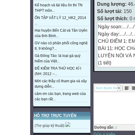
Dung lượng:
46
Kế hoạch và tài liệu ôn thi TN
Số lượt tải:
150
THPT môn...
Số lượt thích:
0 
ÔN TẬP VẬT LÝ 12_HK2_2014
...
Ngày soạn:…/…
Hai huyện Bến Cát và Tân Uyên
Ngày dạy:…/…/
của tỉnh Bình...
CHỦ ĐIỂM 1: E
GV nào có phân phối công nghệ
BÀI 11: HỌC CH
8, 9 không?...
LUYỆN NÓI VÀ
Gà Đông Tảo: là loại gà quý
hiếm của Việt...
(1 tiết)
ĐỀ KIỂM TRA THỬ HỌC KÌ I
I. MỤC TIÊU
(NH: 2012 –...
1. Mức độ, năng 
Mời các thầy cô tham gia và xây
- Năng lực đặc th
dựng diễn...
Kích thước font
học.
cảm ơn các bạn, trang web của
- Năng lực riêng:
các bạn rất...
+ Năng lực ngôn
a) Rèn kĩ năng nó
HỖ TRỢ TRỰC TUYẾN
Dựa vào trí nhớ v
(Trợ giúp kỹ thuật)
bộ câu chuyện C
Đường dẫn
:
p
Gửi ý kiến