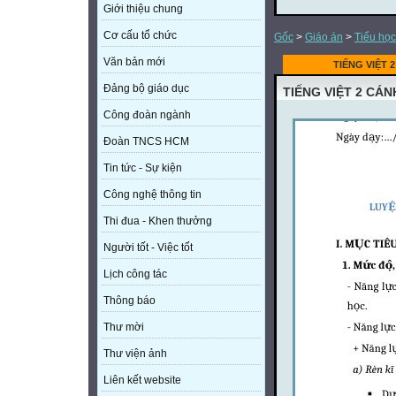
Giới thiệu chung
Cơ cấu tổ chức
Gốc
>
Giáo án
>
Tiểu học
Văn bản mới
TIẾNG VIỆT 
Đảng bộ giáo dục
TIẾNG VIỆT 2 CÁN
Công đoàn ngành
Đoàn TNCS HCM
Tin tức - Sự kiện
Công nghệ thông tin
Thi đua - Khen thưởng
Người tốt - Việc tốt
Lịch công tác
Thông báo
Thư mời
Thư viện ảnh
Liên kết website