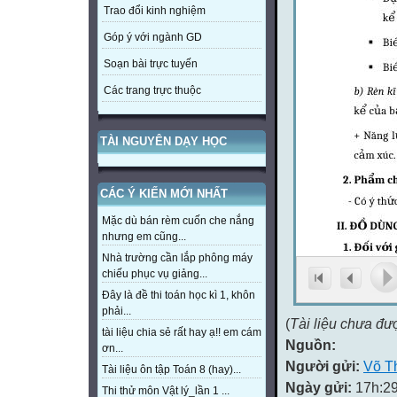
Trao đổi kinh nghiệm
Góp ý với ngành GD
Soạn bài trực tuyến
Các trang trực thuộc
TÀI NGUYÊN DẠY HỌC
CÁC Ý KIẾN MỚI NHẤT
Mặc dù bán rèm cuốn che nắng
nhưng em cũng...
Nhà trường cần lắp phông máy
chiếu phục vụ giảng...
Đây là đề thi toán học kì 1, khôn
phải...
(
Tài liệu chưa đư
tài liệu chia sẻ rất hay ạ!! em cám
Nguồn:
ơn...
Người gửi:
Võ T
Tài liệu ôn tập Toán 8 (hay)...
Ngày gửi:
17h:29
Thi thử môn Vật lý_lần 1 ...