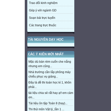
Trao đổi kinh nghiệm
Góp ý với ngành GD
Soạn bài trực tuyến
Các trang trực thuộc
TÀI NGUYÊN DẠY HỌC
CÁC Ý KIẾN MỚI NHẤT
Mặc dù bán rèm cuốn che nắng
nhưng em cũng...
Nhà trường cần lắp phông máy
chiếu phục vụ giảng...
Đây là đề thi toán học kì 1, khôn
phải...
tài liệu chia sẻ rất hay ạ!! em cám
ơn...
Tài liệu ôn tập Toán 8 (hay)...
Thi thử môn Vật lý_lần 1 ...