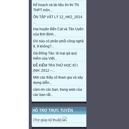
Kế hoạch và tài liệu ôn thi TN
THPT môn...
ÔN TẬP VẬT LÝ 12_HK2_2014
...
Hai huyện Bến Cát và Tân Uyên
của tỉnh Bình...
GV nào có phân phối công nghệ
8, 9 không?...
Gà Đông Tảo: là loại gà quý
hiếm của Việt...
ĐỀ KIỂM TRA THỬ HỌC KÌ I
(NH: 2012 –...
Mời các thầy cô tham gia và xây
dựng diễn...
cảm ơn các bạn, trang web của
các bạn rất...
HỖ TRỢ TRỰC TUYẾN
(Trợ giúp kỹ thuật)