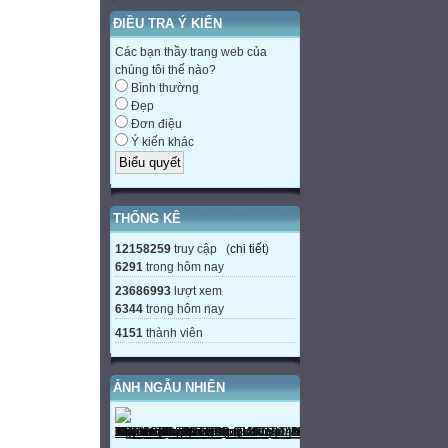
ĐIỀU TRA Ý KIẾN
Các bạn thầy trang web của
chúng tôi thế nào?
Bình thường
Đẹp
Đơn điệu
Ý kiến khác
THỐNG KÊ
12158259
truy cập (
chi tiết
)
6291
trong hôm nay
23686993
lượt xem
6344
trong hôm nay
4151
thành viên
ẢNH NGẪU NHIÊN