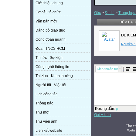
Giới thiệu chung
Cơ cấu tổ chức
Gốc
>
Đề thi
>
Trung học
Văn bản mới
ĐỀ & ĐA_
Đảng bộ giáo dục
ĐỀ KIỂM
Công đoàn ngành
Nguyễn K
Đoàn TNCS HCM
Tin tức - Sự kiện
Công nghệ thông tin
Kích thước font
Thi đua - Khen thưởng
Người tốt - Việc tốt
Lịch công tác
Thông báo
Đường dẫn
:
p
Thư mời
Gửi ý kiến
Thư viện ảnh
Thư vi
Websi
Liên kết website