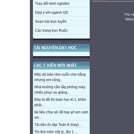
Trao đổi kinh nghiệm
Góp ý với ngành GD
Thư vi
Websi
Soạn bài trực tuyến
Các trang trực thuộc
TÀI NGUYÊN DẠY HỌC
CÁC Ý KIẾN MỚI NHẤT
Mặc dù bán rèm cuốn che nắng
nhưng em cũng...
Nhà trường cần lắp phông máy
chiếu phục vụ giảng...
Đây là đề thi toán học kì 1, khôn
phải...
tài liệu chia sẻ rất hay ạ!! em cám
ơn...
Tài liệu ôn tập Toán 8 (hay)...
Thi thử môn Vật lý_lần 1 ...