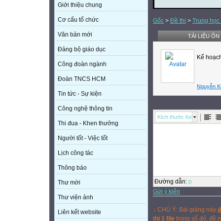
Giới thiệu chung
Cơ cấu tổ chức
Gốc
>
Đề thi
>
Trung học
Văn bản mới
TÀI LIỆU ÔN
Đảng bộ giáo dục
Kế hoạch
Công đoàn ngành
Đoàn TNCS HCM
Nguyễn K
Tin tức - Sự kiện
Công nghệ thông tin
Kích thước font
Thi đua - Khen thưởng
Người tốt - Việc tốt
Lịch công tác
Thông báo
Đường dẫn
:
p
Thư mời
Gửi ý kiến
Thư viện ảnh
↓ CHÚ Ý: Bài giảng này
đ
Liên kết website
thị 1 file
trong số đó, đề