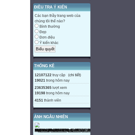
ĐIỀU TRA Ý KIẾN
Các bạn thầy trang web của
chúng tôi thế nào?
Bình thường
Đẹp
Đơn điệu
Ý kiến khác
THỐNG KÊ
12107122
truy cập (
chi tiết
)
19021
trong hôm nay
23635365
lượt xem
19198
trong hôm nay
4151
thành viên
ẢNH NGẪU NHIÊN