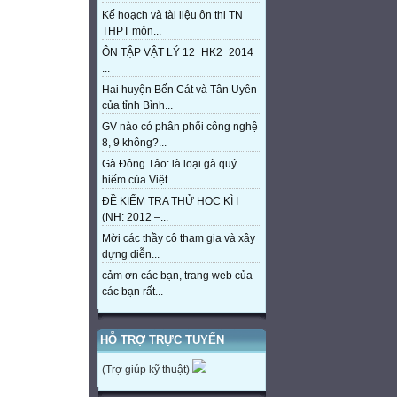
Kế hoạch và tài liệu ôn thi TN
THPT môn...
ÔN TẬP VẬT LÝ 12_HK2_2014
...
Hai huyện Bến Cát và Tân Uyên
của tỉnh Bình...
GV nào có phân phối công nghệ
8, 9 không?...
Gà Đông Tảo: là loại gà quý
hiếm của Việt...
ĐỀ KIỂM TRA THỬ HỌC KÌ I
(NH: 2012 –...
Mời các thầy cô tham gia và xây
dựng diễn...
cảm ơn các bạn, trang web của
các bạn rất...
HỖ TRỢ TRỰC TUYẾN
(Trợ giúp kỹ thuật)