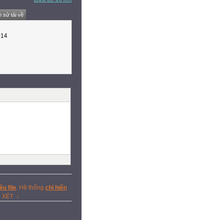
h sử tải về
014
u file
. Hệ thống
chỉ hiển
N XÉT ↓