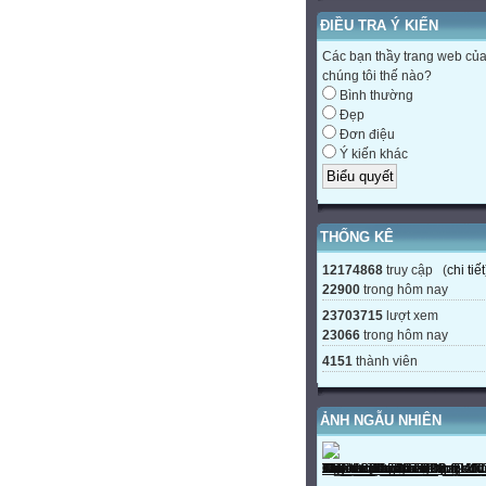
ĐIỀU TRA Ý KIẾN
Các bạn thầy trang web củ
chúng tôi thế nào?
Bình thường
Đẹp
Đơn điệu
Ý kiến khác
THỐNG KÊ
12174868
truy cập (
chi tiết
22900
trong hôm nay
23703715
lượt xem
23066
trong hôm nay
4151
thành viên
ẢNH NGẪU NHIÊN