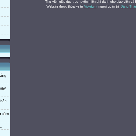
Thư viện giáo dục trực tuyến miễn phí dành cho giáo viên và 
Website được thừa kế từ
Violet.vn
, người quản trị:
Đặng Thà
nắng
 máy
 khôn
em cám
..