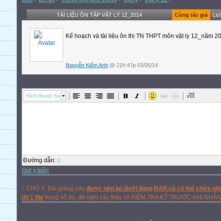
TÀI LIỆU ÔN TẬP VẬT LÝ 12_2014
Cùng tác giả
Lịc
Kế hoạch và tài liệu ôn thi TN THPT môn vật ly 12_năm 2
Nguyễn Kiếm Anh
@ 21h:47p 03/05/14
Kích thước font
Đường dẫn
:
p
Gửi ý kiến
↓ CHÚ Ý: Bài giảng này
được nén lại dưới dạng RAR và có thể chứa nhiề
thị 1 file
trong số đó, đề nghị các thầy cô KIỂM TRA KỸ TRƯỚC KHI NHẬ