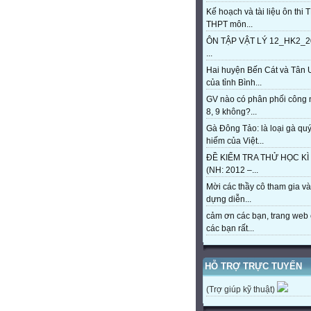
Kế hoạch và tài liệu ôn thi 
THPT môn...
ÔN TẬP VẬT LÝ 12_HK2_2
...
Hai huyện Bến Cát và Tân 
của tỉnh Bình...
GV nào có phân phối công
8, 9 không?...
Gà Đông Tảo: là loại gà qu
hiếm của Việt...
ĐỀ KIỂM TRA THỬ HỌC KÌ 
(NH: 2012 –...
Mời các thầy cô tham gia và
dựng diễn...
cảm ơn các bạn, trang web 
các bạn rất...
HỖ TRỢ TRỰC TUYẾN
(Trợ giúp kỹ thuật)