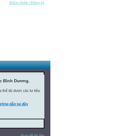
Đăng nhập / Đăng ký
ục Bình Dương.
thể tải được các tư liệu
ớng dẫn tại đây
Đưa đề thi lên