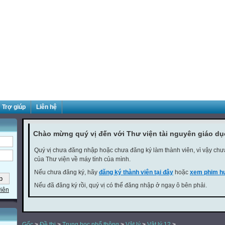
Trợ giúp
Liên hệ
Chào mừng quý vị đến với Thư viện tài nguyên giáo d
Quý vị chưa đăng nhập hoặc chưa đăng ký làm thành viên, vì vậy chưa 
của Thư viện về máy tính của mình.
Nếu chưa đăng ký, hãy
đăng ký thành viên tại đây
hoặc
xem phim hư
Nếu đã đăng ký rồi, quý vị có thể đăng nhập ở ngay ô bên phải.
viên
Gốc
>
Đề thi
>
Trung học phổ thông
>
Vật lý
>
Vật lý 12
>