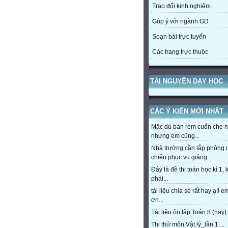
Trao đổi kinh nghiệm
Góp ý với ngành GD
Soạn bài trực tuyến
Các trang trực thuộc
TÀI NGUYÊN DẠY HỌC
CÁC Ý KIẾN MỚI NHẤT
Mặc dù bán rèm cuốn che 
nhưng em cũng...
Nhà trường cần lắp phông
chiếu phục vụ giảng...
Đây là đề thi toán học kì 1,
phải...
tài liệu chia sẻ rất hay ạ!! 
ơn...
Tài liệu ôn tập Toán 8 (hay).
Thi thử môn Vật lý_lần 1 ...