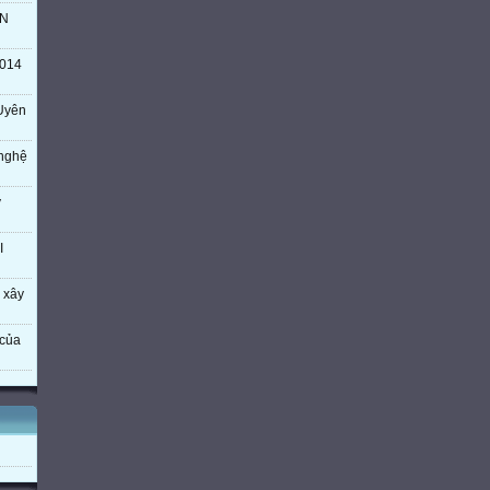
TN
014
Uyên
 nghệ
ý
I
 xây
của