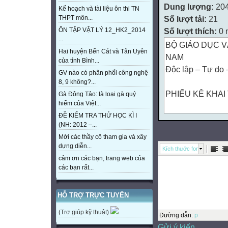
Dung lượng:
20
Kế hoạch và tài liệu ôn thi TN
Số lượt tải:
21
THPT môn...
Số lượt thích:
0 
ÔN TẬP VẬT LÝ 12_HK2_2014
...
BỘ GIÁO DỤC V
Hai huyện Bến Cát và Tân Uyên
NAM
của tỉnh Bình...
Độc lập – Tự do
GV nào có phân phối công nghệ
8, 9 không?...
PHIẾU KÊ KHAI
Gà Đông Tảo: là loại gà quý
hiếm của Việt...
ĐỀ KIỂM TRA THỬ HỌC KÌ I
Dùng cho ngành 
(NH: 2012 –...
Mời các thầy cô tham gia và xây
dựng diễn...
Kích thước font
1) Họ và Tên:
cảm ơn các bạn, trang web của
…………………
các bạn rất...
2) Tên gọi khác (
…………………
HỖ TRỢ TRỰC TUYẾN
3) Giới tính:
(Trợ giúp kỹ thuật)
……………………
Đường dẫn
:
p
Gửi ý kiến