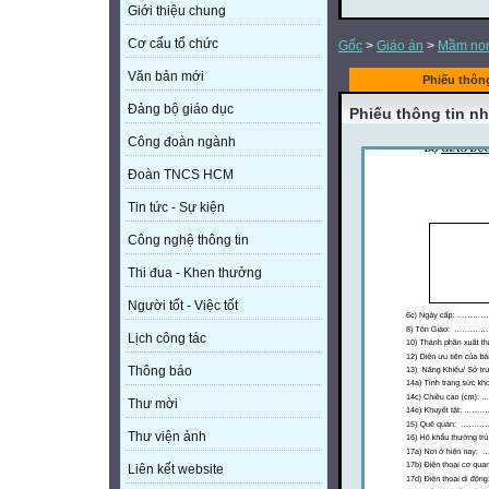
Giới thiệu chung
Cơ cấu tổ chức
Gốc
>
Giáo án
>
Mầm no
Văn bản mới
Phiếu thôn
Đảng bộ giáo dục
Phiếu thông tin n
Công đoàn ngành
Đoàn TNCS HCM
Tin tức - Sự kiện
Công nghệ thông tin
Thi đua - Khen thưởng
Người tốt - Việc tốt
Lịch công tác
Thông báo
Thư mời
Thư viện ảnh
Liên kết website