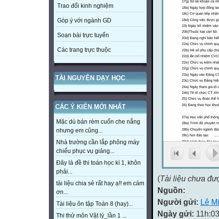
Trao đổi kinh nghiệm
Góp ý với ngành GD
Soạn bài trực tuyến
Các trang trực thuộc
TÀI NGUYÊN DẠY HỌC
CÁC Ý KIẾN MỚI NHẤT
Mặc dù bán rèm cuốn che nắng
nhưng em cũng...
Nhà trường cần lắp phông máy
chiếu phục vụ giảng...
Đây là đề thi toán học kì 1, khôn
phải...
(
Tài liệu chưa đư
tài liệu chia sẻ rất hay ạ!! em cám
Nguồn:
ơn...
Người gửi:
Lê Mi
Tài liệu ôn tập Toán 8 (hay)...
Ngày gửi:
11h:03
Thi thử môn Vật lý_lần 1 ...