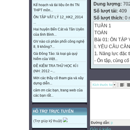
Dung lượng:
70
Kế hoạch và tài liệu ôn thi TN
Số lượt tải:
409
THPT môn...
Số lượt thích:
0 
ÔN TẬP VẬT LÝ 12_HK2_2014
...
TUẦN 1
Hai huyện Bến Cát và Tân Uyên
TOÁN
của tỉnh Bình...
Bài 01: ÔN TẬP
GV nào có phân phối công nghệ
I. YÊU CẦU CẦN
8, 9 không?...
1. Năng lực đặc t
Gà Đông Tảo: là loại gà quý
hiếm của Việt...
- Ôn tập, củng cố
ĐỀ KIỂM TRA THỬ HỌC KÌ I
- Ôn tập về ước 
(NH: 2012 –...
- Phát triển năng
Mời các thầy cô tham gia và xây
học
dựng diễn...
Kích thước font
2. Năng lực chun
cảm ơn các bạn, trang web của
- Năng lực tự chủ
các bạn rất...
Biết lắng
nghe và trả lời n
HỖ TRỢ TRỰC TUYẾN
- Năng lực giải q
(Trợ giúp kỹ thuật)
dụng.
Đường dẫn
:
p
Gửi ý kiến