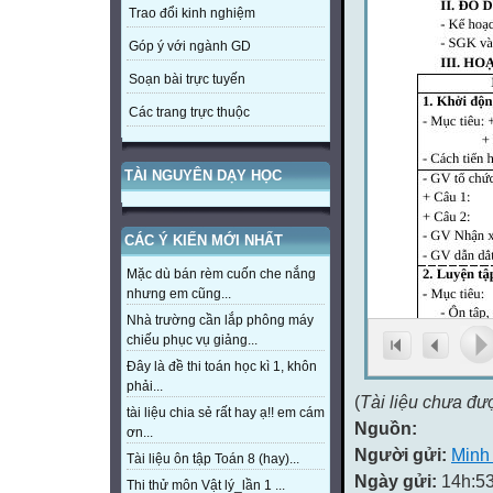
Trao đổi kinh nghiệm
Góp ý với ngành GD
Soạn bài trực tuyến
Các trang trực thuộc
TÀI NGUYÊN DẠY HỌC
CÁC Ý KIẾN MỚI NHẤT
Mặc dù bán rèm cuốn che nắng
nhưng em cũng...
Nhà trường cần lắp phông máy
chiếu phục vụ giảng...
Đây là đề thi toán học kì 1, khôn
phải...
(
Tài liệu chưa đư
tài liệu chia sẻ rất hay ạ!! em cám
Nguồn:
ơn...
Người gửi:
Minh
Tài liệu ôn tập Toán 8 (hay)...
Ngày gửi:
14h:53
Thi thử môn Vật lý_lần 1 ...