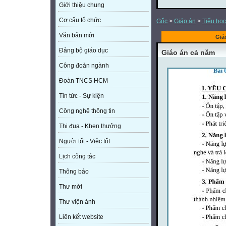
Giới thiệu chung
Cơ cấu tổ chức
Gốc
>
Giáo án
>
Tiểu học
Văn bản mới
Giá
Đảng bộ giáo dục
Giáo án cả năm
Công đoàn ngành
Đoàn TNCS HCM
Tin tức - Sự kiện
Công nghệ thông tin
Thi đua - Khen thưởng
Người tốt - Việc tốt
Lịch công tác
Thông báo
Thư mời
Thư viện ảnh
Liên kết website