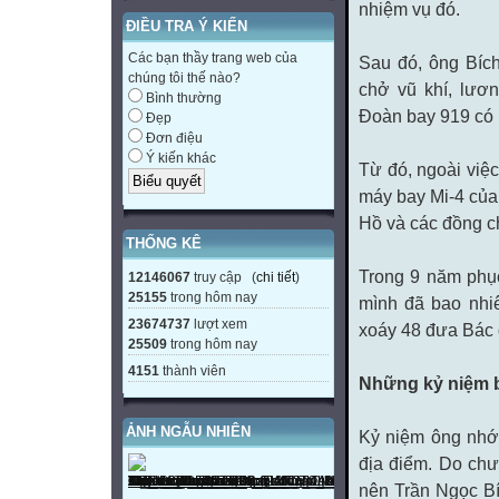
nhiệm vụ đó.
ĐIỀU TRA Ý KIẾN
Các bạn thầy trang web của
Sau đó, ông Bíc
chúng tôi thế nào?
chở vũ khí, lươn
Bình thường
Đoàn bay 919 có m
Đẹp
Đơn điệu
Ý kiến khác
Từ đó, ngoài việc
máy bay Mi-4 của
Hồ và các đồng c
THỐNG KÊ
Trong 9 năm phục
12146067
truy cập (
chi tiết
)
25155
trong hôm nay
mình đã bao nhi
23674737
lượt xem
xoáy 48 đưa Bác đ
25509
trong hôm nay
4151
thành viên
Những kỷ niệm 
ẢNH NGẪU NHIÊN
Kỷ niệm ông nhớ 
địa điểm. Do chư
nên Trần Ngọc Bí