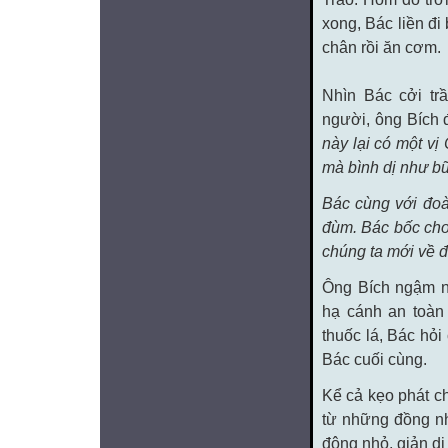
xong, Bác liền đi
chân rồi ăn cơm.
Nhìn Bác cởi tr
người, ông Bích 
này lại có một vị
mà bình dị như b
Bác cùng với đoà
đùm. Bác bốc cho
chúng ta mới về 
Ông Bích ngậm ng
hạ cánh an toàn 
thuốc lá, Bác hỏ
Bác cuối cùng.
Kể cả kẹo phát c
từ những đồng nh
động nhỏ, giản dị