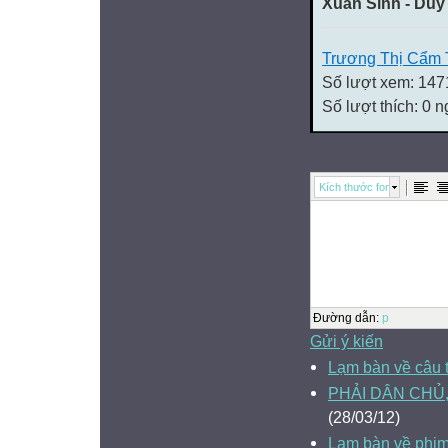
Xuân Sinh - Duy
Trương Thị Cẩm 
Số lượt xem: 147
Số lượt thích: 0 
Kích thước font
Đường dẫn
:
p
Gửi ý kiến
Lạm bàn về câu 
PHẢI DÂN CHỦ
(28/03/12)
Lạm bàn về phim