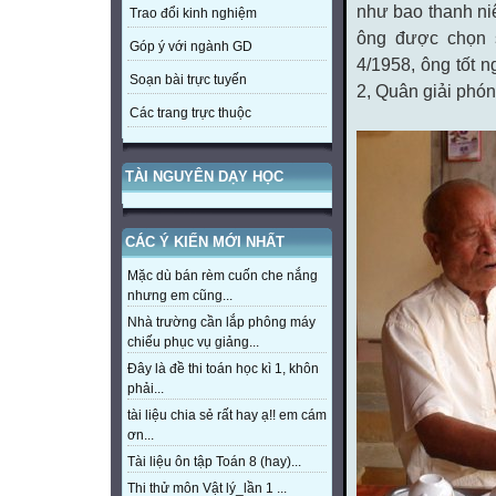
như bao thanh ni
Trao đổi kinh nghiệm
ông được chọn 
Góp ý với ngành GD
4/1958, ông tốt 
Soạn bài trực tuyến
2, Quân giải phó
Các trang trực thuộc
TÀI NGUYÊN DẠY HỌC
CÁC Ý KIẾN MỚI NHẤT
Mặc dù bán rèm cuốn che nắng
nhưng em cũng...
Nhà trường cần lắp phông máy
chiếu phục vụ giảng...
Đây là đề thi toán học kì 1, khôn
phải...
tài liệu chia sẻ rất hay ạ!! em cám
ơn...
Tài liệu ôn tập Toán 8 (hay)...
Thi thử môn Vật lý_lần 1 ...