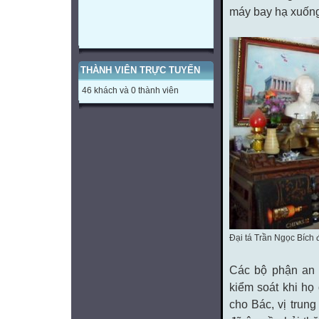
máy bay hạ xuống
THÀNH VIÊN TRỰC TUYẾN
46 khách và 0 thành viên
Đại tá Trần Ngọc Bích 
Các bộ phận an 
kiểm soát khi họ
cho Bác, vị trun