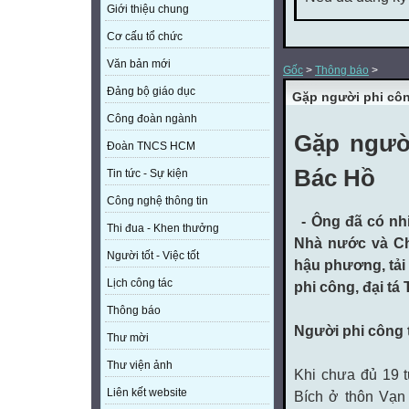
Giới thiệu chung
Cơ cấu tổ chức
Văn bản mới
Gốc
>
Thông báo
>
Đảng bộ giáo dục
Gặp người phi côn
Công đoàn ngành
Gặp người
Đoàn TNCS HCM
Bác Hồ
Tin tức - Sự kiện
Công nghệ thông tin
- Ông đã có nh
Thi đua - Khen thưởng
Nhà nước và Ch
Người tốt - Việc tốt
hậu phương, tải 
Lịch công tác
phi công, đại tá
Thông báo
Người phi công t
Thư mời
Thư viện ảnh
Khi chưa đủ 19 t
Liên kết website
Bích ở thôn Vạn