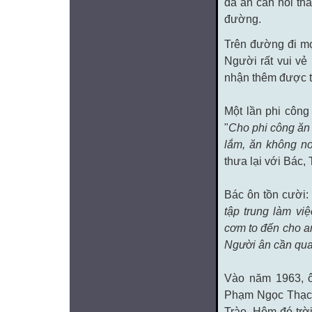
đã ân cần hỏi th
đường.
Trên đường đi mọ
Người rất vui vẻ
nhận thêm được t
Một lần phi công
"
Cho phi công ăn 
lắm, ăn không n
thưa lại với Bác,
Bác ôn tồn cười: 
tập trung làm việ
cơm to đến cho an
Người ân cần quan
Vào năm 1963, ô
Phạm Ngọc Thạch
Trào. Hôm đó trờ