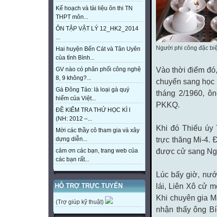
Kế hoạch và tài liệu ôn thi TN
THPT môn...
ÔN TẬP VẬT LÝ 12_HK2_2014
...
Người phi công đặc biệ
Hai huyện Bến Cát và Tân Uyên
của tỉnh Bình...
Vào thời điểm đó,
GV nào có phân phối công nghệ
8, 9 không?...
chuyển sang học 
Gà Đông Tảo: là loại gà quý
tháng 2/1960, ô
hiếm của Việt...
PKKQ.
ĐỀ KIỂM TRA THỬ HỌC KÌ I
(NH: 2012 –...
Khi đó Thiếu úy
Mời các thầy cô tham gia và xây
trực thăng Mi-4. 
dựng diễn...
được cử sang Nga
cảm ơn các bạn, trang web của
các bạn rất...
Lúc bấy giờ, nướ
lái, Liên Xô cử 
HỖ TRỢ TRỰC TUYẾN
Khi chuyên gia Me
(Trợ giúp kỹ thuật)
nhận thấy ông Bí