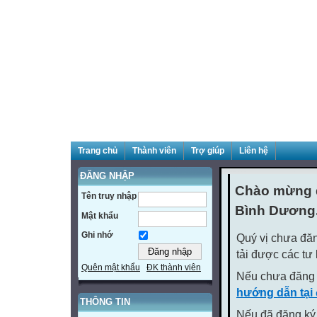
Trang chủ
Thành viên
Trợ giúp
Liên hệ
ĐĂNG NHẬP
Chào mừng q
Tên truy nhập
Bình Dương
Mật khẩu
Ghi nhớ
Quý vị chưa đăn
tải được các tư
Quên mật khẩu
ĐK thành viên
Nếu chưa đăng 
hướng dẫn tại
THÔNG TIN
Nếu đã đăng ký 