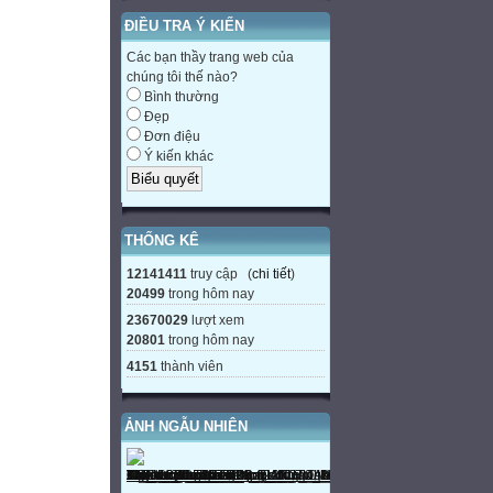
ĐIỀU TRA Ý KIẾN
Các bạn thầy trang web của
chúng tôi thế nào?
Bình thường
Đẹp
Đơn điệu
Ý kiến khác
THỐNG KÊ
12141411
truy cập (
chi tiết
)
20499
trong hôm nay
23670029
lượt xem
20801
trong hôm nay
4151
thành viên
ẢNH NGẪU NHIÊN