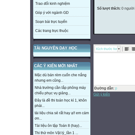
Trao đổi kinh nghiệm
Số lượt thích:
0 người
Góp ý với ngành GD
Soạn bài trực tuyến
Các trang trực thuộc
TÀI NGUYÊN DẠY HỌC
Kích thước font
CÁC Ý KIẾN MỚI NHẤT
Mặc dù bán rèm cuốn che nắng
nhưng em cũng...
Nhà trường cần lắp phông máy
Đường dẫn
:
p
chiếu phục vụ giảng...
Gửi ý kiến
Đây là đề thi toán học kì 1, khôn
phải...
tài liệu chia sẻ rất hay ạ!! em cám
ơn...
Tài liệu ôn tập Toán 8 (hay)...
Thi thử môn Vật lý_lần 1 ...