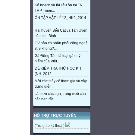
Kế hoạch và tài liệu ôn thi TN
THPT môn...
ÔN TẬP VẬT LÝ 12_HK2_2014
...
Hai huyện Bến Cát và Tân Uyên
của tỉnh Bình...
GV nào có phân phối công nghệ
8, 9 không?...
Gà Đông Tảo: là loại gà quý
hiếm của Việt...
ĐỀ KIỂM TRA THỬ HỌC KÌ I
(NH: 2012 –...
Mời các thầy cô tham gia và xây
dựng diễn...
cảm ơn các bạn, trang web của
các bạn rất...
HỖ TRỢ TRỰC TUYẾN
(Trợ giúp kỹ thuật)