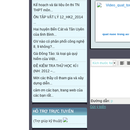
Kế hoạch và tài liệu ôn thi TN
THPT môn...
ÔN TẬP VẬT LÝ 12_HK2_2014
...
Hai huyện Bến Cát và Tân Uyên
quat nuoc trong ao
của tỉnh Bình...
GV nào có phân phối công nghệ
8, 9 không?...
Gà Đông Tảo: là loại gà quý
hiếm của Việt...
Kích thước font
ĐỀ KIỂM TRA THỬ HỌC KÌ I
(NH: 2012 –...
Mời các thầy cô tham gia và xây
dựng diễn...
cảm ơn các bạn, trang web của
các bạn rất...
Đường dẫn
:
p
Gửi ý kiến
HỖ TRỢ TRỰC TUYẾN
(Trợ giúp kỹ thuật)