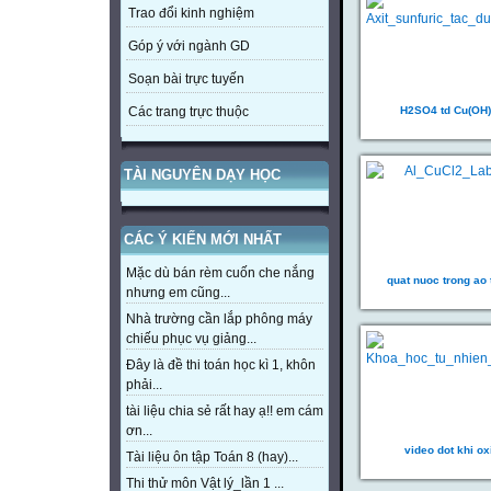
Trao đổi kinh nghiệm
Góp ý với ngành GD
Soạn bài trực tuyến
H2SO4 td Cu(OH)
Các trang trực thuộc
TÀI NGUYÊN DẠY HỌC
CÁC Ý KIẾN MỚI NHẤT
Mặc dù bán rèm cuốn che nắng
quat nuoc trong ao
nhưng em cũng...
Nhà trường cần lắp phông máy
chiếu phục vụ giảng...
Đây là đề thi toán học kì 1, khôn
phải...
tài liệu chia sẻ rất hay ạ!! em cám
ơn...
video dot khi ox
Tài liệu ôn tập Toán 8 (hay)...
Thi thử môn Vật lý_lần 1 ...