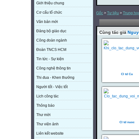
Giới thiệu chung
Cơ cấu tổ chức
Gốc
>
Tư liệu
>
Trung họ
Văn bản mới
Đảng bộ giáo dục
Cùng tác giả
Nguy
Công đoàn ngành
Đoàn TNCS HCM
Tin tức - Sự kiện
Công nghệ thông tin
Cl td Cu
Thi đua - Khen thưởng
Người tốt - Việc tốt
Lịch công tác
Thông báo
Thư mời
Cl td nuoc
Thư viện ảnh
Liên kết website