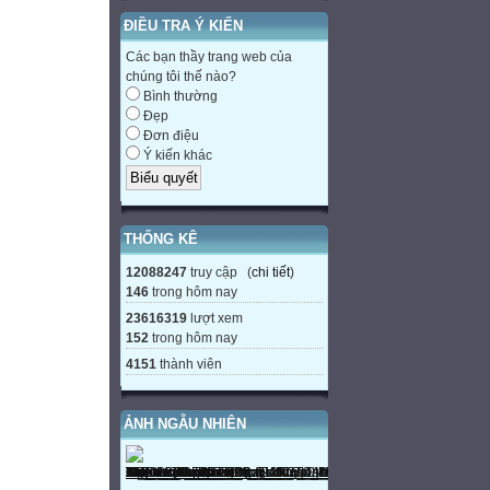
ĐIỀU TRA Ý KIẾN
Các bạn thầy trang web của
chúng tôi thế nào?
Bình thường
Đẹp
Đơn điệu
Ý kiến khác
THỐNG KÊ
12088247
truy cập (
chi tiết
)
146
trong hôm nay
23616319
lượt xem
152
trong hôm nay
4151
thành viên
ẢNH NGẪU NHIÊN