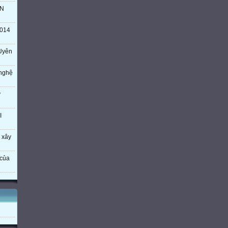
TN
014
Uyên
 nghệ
ý
I
 xây
của