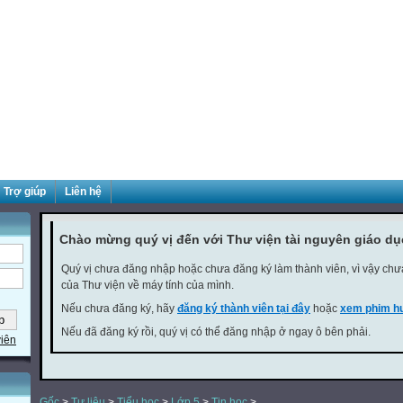
Trợ giúp
Liên hệ
Chào mừng quý vị đến với Thư viện tài nguyên giáo d
Quý vị chưa đăng nhập hoặc chưa đăng ký làm thành viên, vì vậy chưa 
của Thư viện về máy tính của mình.
Nếu chưa đăng ký, hãy
đăng ký thành viên tại đây
hoặc
xem phim hư
Nếu đã đăng ký rồi, quý vị có thể đăng nhập ở ngay ô bên phải.
viên
Gốc
>
Tư liệu
>
Tiểu học
>
Lớp 5
>
Tin học
>