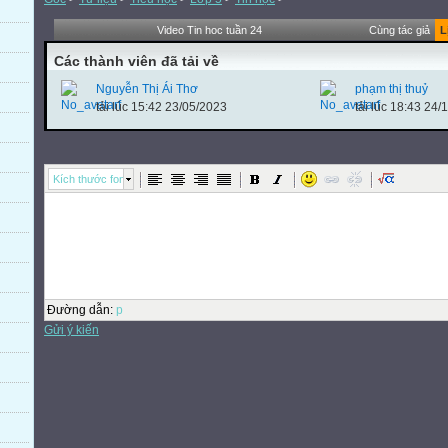
Video Tin hoc tuần 24
Cùng tác giả
L
Các thành viên đã tải về
Nguyễn Thị Ái Thơ
phạm thị thuỷ
tải lúc 15:42 23/05/2023
tải lúc 18:43 24/
Kích thước font
Đường dẫn
:
p
Gửi ý kiến