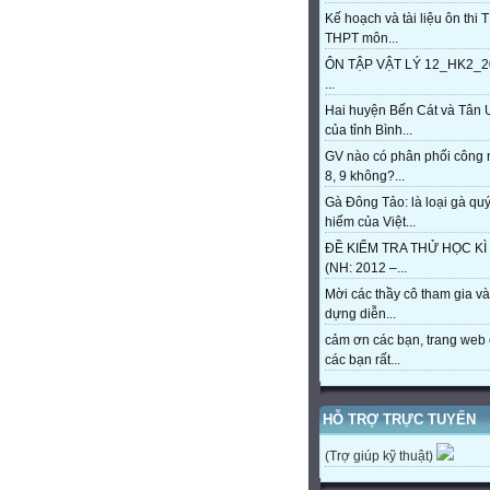
Kế hoạch và tài liệu ôn thi 
THPT môn...
ÔN TẬP VẬT LÝ 12_HK2_2
...
Hai huyện Bến Cát và Tân 
của tỉnh Bình...
GV nào có phân phối công
8, 9 không?...
Gà Đông Tảo: là loại gà qu
hiếm của Việt...
ĐỀ KIỂM TRA THỬ HỌC KÌ 
(NH: 2012 –...
Mời các thầy cô tham gia và
dựng diễn...
cảm ơn các bạn, trang web 
các bạn rất...
HỖ TRỢ TRỰC TUYẾN
(Trợ giúp kỹ thuật)