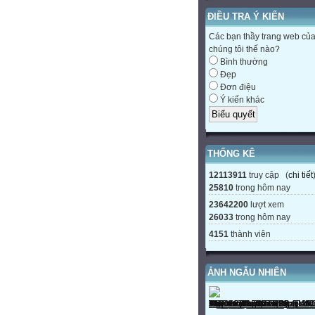
ĐIỀU TRA Ý KIẾN
Các bạn thầy trang web củ
chúng tôi thế nào?
Bình thường
Đẹp
Đơn điệu
Ý kiến khác
THỐNG KÊ
12113911
truy cập (
chi tiết
25810
trong hôm nay
23642200
lượt xem
26033
trong hôm nay
4151
thành viên
ẢNH NGẪU NHIÊN