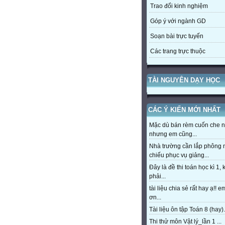
Trao đổi kinh nghiệm
Góp ý với ngành GD
Soạn bài trực tuyến
Các trang trực thuộc
TÀI NGUYÊN DẠY HỌC
CÁC Ý KIẾN MỚI NHẤT
Mặc dù bán rèm cuốn che 
nhưng em cũng...
Nhà trường cần lắp phông
chiếu phục vụ giảng...
Đây là đề thi toán học kì 1,
phải...
tài liệu chia sẻ rất hay ạ!! 
ơn...
Tài liệu ôn tập Toán 8 (hay).
Thi thử môn Vật lý_lần 1 ...