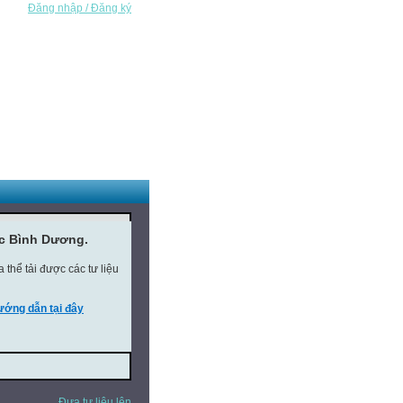
Đăng nhập / Đăng ký
ục Bình Dương.
thể tải được các tư liệu
ớng dẫn tại đây
Đưa tư liệu lên