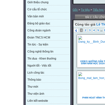
Giới thiệu chung
Cơ cấu tổ chức
Gốc
>
Tư liệu
>
Tiểu học
Văn bản mới
BÀI 2. CÂU LỆN
Đảng bộ giáo dục
Cùng tác giả
Lê Th
...
1
2
3
4
5
Công đoàn ngành
Đoàn TNCS HCM
Tin tức - Sự kiện
Công nghệ thông tin
Thi đua - Khen thưởng
VIDEO HƯỚNG DẪN 
SINH NĂM HỌC 2024
Người tốt - Việc tốt
Lịch công tác
Thông báo
Thư mời
Thư viện ảnh
PHIM HOẠT HÌNH T
Liên kết website