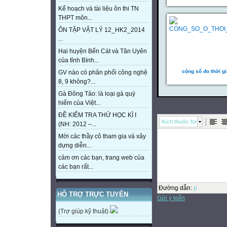
Kế hoạch và tài liệu ôn thi TN
THPT môn...
ÔN TẬP VẬT LÝ 12_HK2_2014
...
Hai huyện Bến Cát và Tân Uyên
của tỉnh Bình...
cộng số đo thời g
GV nào có phân phối công nghệ
8, 9 không?...
Gà Đông Tảo: là loại gà quý
hiếm của Việt...
ĐỀ KIỂM TRA THỬ HỌC KÌ I
Kích thước font
(NH: 2012 –...
Mời các thầy cô tham gia và xây
dựng diễn...
cảm ơn các bạn, trang web của
các bạn rất...
Đường dẫn
:
p
HỖ TRỢ TRỰC TUYẾN
Gửi ý kiến
(Trợ giúp kỹ thuật)