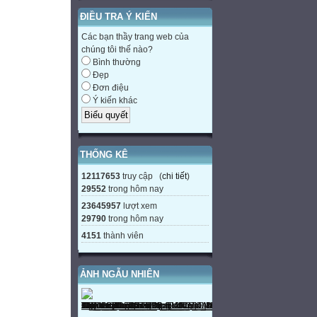
ĐIỀU TRA Ý KIẾN
Các bạn thầy trang web của
chúng tôi thế nào?
Bình thường
Đẹp
Đơn điệu
Ý kiến khác
THỐNG KÊ
12117653
truy cập (
chi tiết
)
29552
trong hôm nay
23645957
lượt xem
29790
trong hôm nay
4151
thành viên
ẢNH NGẪU NHIÊN