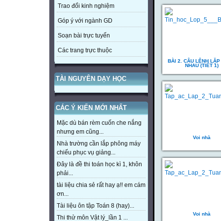
Trao đổi kinh nghiệm
Góp ý với ngành GD
Soạn bài trực tuyến
Các trang trực thuộc
BÀI 2. CÂU LỆNH LẶ
NHAU (TIẾT 1)
TÀI NGUYÊN DẠY HỌC
CÁC Ý KIẾN MỚI NHẤT
Mặc dù bán rèm cuốn che nắng
nhưng em cũng...
Voi nhà
Nhà trường cần lắp phông máy
chiếu phục vụ giảng...
Đây là đề thi toán học kì 1, khôn
phải...
tài liệu chia sẻ rất hay ạ!! em cám
ơn...
Tài liệu ôn tập Toán 8 (hay)...
Voi nhà
Thi thử môn Vật lý_lần 1 ...