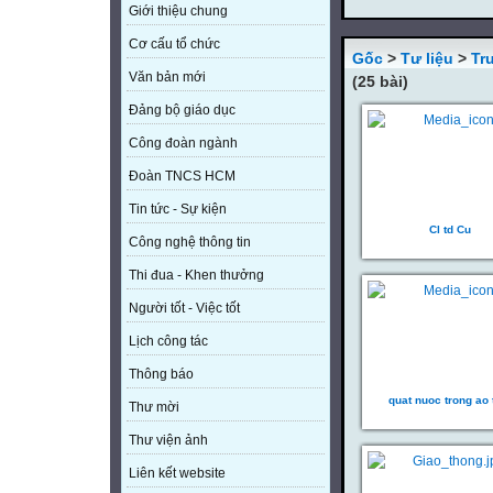
Giới thiệu chung
Cơ cấu tổ chức
Gốc
>
Tư liệu
>
Tr
Văn bản mới
(25 bài)
Đảng bộ giáo dục
Công đoàn ngành
Đoàn TNCS HCM
Tin tức - Sự kiện
Cl td Cu
Công nghệ thông tin
Thi đua - Khen thưởng
Người tốt - Việc tốt
Lịch công tác
Thông báo
quat nuoc trong ao
Thư mời
Thư viện ảnh
Liên kết website