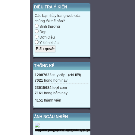
ĐIỀU TRA Ý KIẾN
Các bạn thầy trang web của
chúng tôi thế nào?
Bình thường
Đẹp
Đơn điệu
Ý kiến khác
THỐNG KÊ
12087623
truy cập (
chi tiết
)
7021
trong hôm nay
23615684
lượt xem
7161
trong hôm nay
4151
thành viên
ẢNH NGẪU NHIÊN