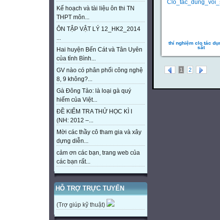
Kế hoạch và tài liệu ôn thi TN
THPT môn...
ÔN TẬP VẬT LÝ 12_HK2_2014
...
thí nghiệm clo tác dụ
sắt
Hai huyện Bến Cát và Tân Uyên
của tỉnh Bình...
1
2
GV nào có phân phối công nghệ
8, 9 không?...
Gà Đông Tảo: là loại gà quý
hiếm của Việt...
ĐỀ KIỂM TRA THỬ HỌC KÌ I
(NH: 2012 –...
Mời các thầy cô tham gia và xây
dựng diễn...
cảm ơn các bạn, trang web của
các bạn rất...
HỖ TRỢ TRỰC TUYẾN
(Trợ giúp kỹ thuật)