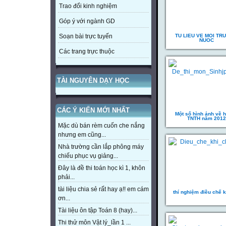
Trao đổi kinh nghiệm
Góp ý với ngành GD
TU LIEU VE MOI TR
Soạn bài trực tuyến
NUOC
Các trang trực thuộc
TÀI NGUYÊN DẠY HỌC
CÁC Ý KIẾN MỚI NHẤT
Một số hình ảnh về hộ
TNTH năm 2012
Mặc dù bán rèm cuốn che nắng
nhưng em cũng...
Nhà trường cần lắp phông máy
chiếu phục vụ giảng...
Đây là đề thi toán học kì 1, khôn
phải...
tài liệu chia sẻ rất hay ạ!! em cám
thí nghiệm điều chế k
ơn...
Tài liệu ôn tập Toán 8 (hay)...
Thi thử môn Vật lý_lần 1 ...