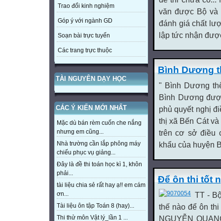
Trao đổi kinh nghiệm
văn được Bộ và Đ
Góp ý với ngành GD
đánh giá chất lư
lập tức nhận được
Soạn bài trực tuyến
Các trang trực thuộc
Bình Dương th
TÀI NGUYÊN DẠY HỌC
" Bình Dương th
Bình Dương được 
CÁC Ý KIẾN MỚI NHẤT
phủ quyết nghị đi
thị xã Bến Cát và
Mặc dù bán rèm cuốn che nắng
trên cơ sở điều 
nhưng em cũng...
khẩu của huyện Bế
Nhà trường cần lắp phông máy
chiếu phục vụ giảng...
Đây là đề thi toán học kì 1, khôn
phải...
Để ôn thi tốt 
tài liệu chia sẻ rất hay ạ!! em cám
TT - B
ơn...
thế nào để ôn thi
Tài liệu ôn tập Toán 8 (hay)...
NGUYỄN QUANG M
Thi thử môn Vật lý_lần 1 ...