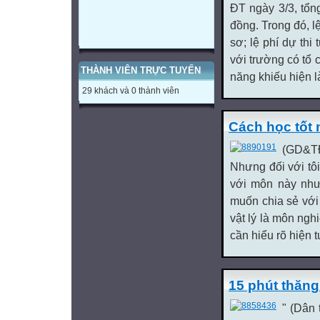
ĐT ngày 3/3, tổn
đồng. Trong đó, l
sơ; lệ phí dự thi
với trường có tổ 
THÀNH VIÊN TRỰC TUYẾN
năng khiếu hiện l
29 khách và 0 thành viên
Cách học tốt 
(GD&TĐ)
Nhưng đối với tôi
với môn này như 
muốn chia sẻ với
vật lý là môn ngh
cần hiểu rõ hiện t
15 phút thăng
" (Dân 