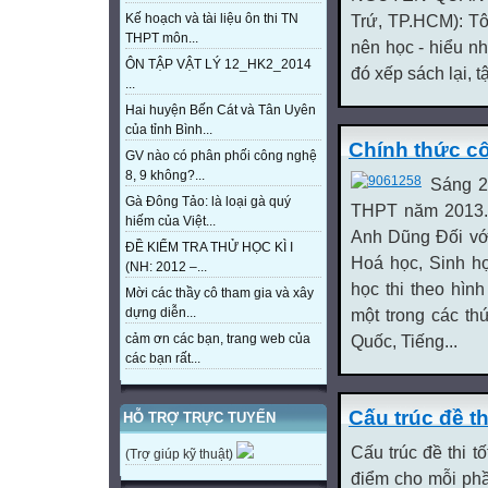
Trứ, TP.HCM): Tô
Kế hoạch và tài liệu ôn thi TN
THPT môn...
nên học - hiểu n
ÔN TẬP VẬT LÝ 12_HK2_2014
đó xếp sách lại, t
...
Hai huyện Bến Cát và Tân Uyên
của tỉnh Bình...
Chính thức cô
GV nào có phân phối công nghệ
8, 9 không?...
Sáng 2
Gà Đông Tảo: là loại gà quý
THPT năm 2013. 
hiếm của Việt...
Anh Dũng Đối vớ
ĐỀ KIỂM TRA THỬ HỌC KÌ I
Hoá học, Sinh họ
(NH: 2012 –...
học thi theo hình
Mời các thầy cô tham gia và xây
một trong các th
dựng diễn...
Quốc, Tiếng...
cảm ơn các bạn, trang web của
các bạn rất...
Cấu trúc đề t
HỖ TRỢ TRỰC TUYẾN
Cấu trúc đề thi t
(Trợ giúp kỹ thuật)
điểm cho mỗi phầ