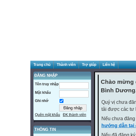
Trang chủ
Thành viên
Trợ giúp
Liên hệ
ĐĂNG NHẬP
Chào mừng q
Tên truy nhập
Bình Dương
Mật khẩu
Ghi nhớ
Quý vị chưa đăn
tải được các tư
Quên mật khẩu
ĐK thành viên
Nếu chưa đăng 
hướng dẫn tại
THÔNG TIN
Nếu đã đăng ký 