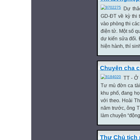
Dự thả
GD-ĐT về kỳ thi
vào phòng thi các 
điện tử. Một số q
dự kiến sửa đổi. 
hiện hành, thí si
Chuyện cha 
TT - Ở
Tư mù đờn ca tài
khu phố, đang họ
với theo. Hoài 
năm trước, ông T
làm chuyện “động t
Thư Chủ tịch