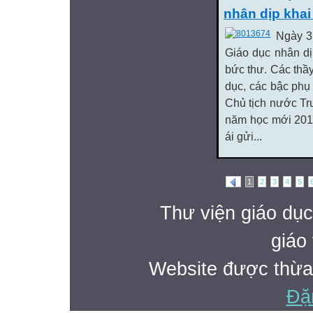
nhân dịp kha
Ngày 3
Giáo dục nhân dị
bức thư. Các thầy
dục, các bậc phụ
Chủ tịch nước Tr
năm học mới 2012
ái gửi...
1
2
3
4
5
Thư viện giáo dục
giáo 
Website được thừa
Đặ