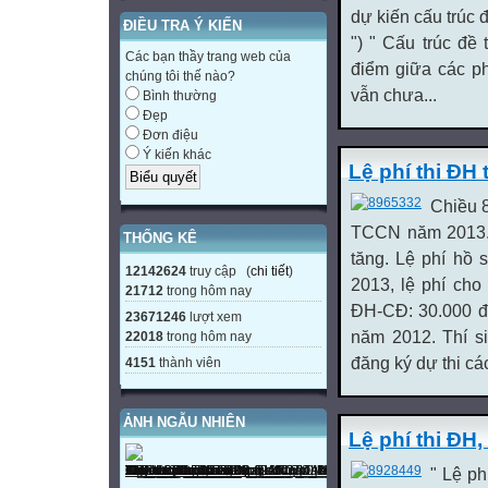
dự kiến cấu trúc 
ĐIỀU TRA Ý KIẾN
") " Cấu trúc đề
Các bạn thầy trang web của
điểm giữa các ph
chúng tôi thế nào?
vẫn chưa...
Bình thường
Đẹp
Đơn điệu
Ý kiến khác
Lệ phí thi ĐH
Chiều 
TCCN năm 2013. 
THỐNG KÊ
tăng. Lệ phí hồ 
12142624
truy cập (
chi tiết
)
2013, lệ phí cho
21712
trong hôm nay
ĐH-CĐ: 30.000 đ
23671246
lượt xem
năm 2012. Thí s
22018
trong hôm nay
đăng ký dự thi cá
4151
thành viên
ẢNH NGẪU NHIÊN
Lệ phí thi ĐH
" Lệ ph