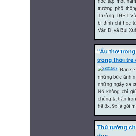
học tập một năm 
trường phổ thôn
Trường THPT Vân
bị đình chỉ học
Văn D. và Bùi Xuâ
"Ấu thơ trong
trong thời trẻ
Bạn sẽ 
những bức ảnh nà
những ngày xa xư
Nó không chỉ gi
chúng ta trân tr
hệ 8x, 9x là gói m
Thủ tướng chỉ
dục