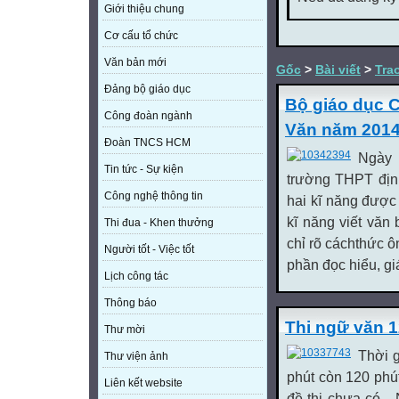
Giới thiệu chung
Cơ cấu tổ chức
Văn bản mới
Gốc
>
Bài viết
>
Tra
Đảng bộ giáo dục
Bộ giáo dục C
Công đoàn ngành
Văn năm 201
Đoàn TNCS HCM
Ngày 
Tin tức - Sự kiện
trường THPT địn
Công nghệ thông tin
hai kĩ năng được
kĩ năng viết văn
Thi đua - Khen thưởng
chỉ rõ cáchthức ôn
Người tốt - Việc tốt
phần đọc hiểu, gi
Lịch công tác
Thông báo
Thi ngữ văn 1
Thư mời
Thời g
Thư viện ảnh
phút còn 120 phút
Liên kết website
đề thi chưa có..