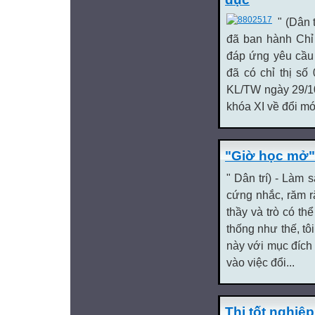
" (Dân
đã ban hành Chỉ 
đáp ứng yêu cầu 
đã có chỉ thị số
KL/TW ngày 29/1
khóa XI về đổi mớ
"Giờ học mở"
" Dân trí) - Làm
cứng nhắc, răm r
thầy và trò có th
thống như thế, tô
này với mục đích 
vào việc đổi...
Thi tốt nghiệ