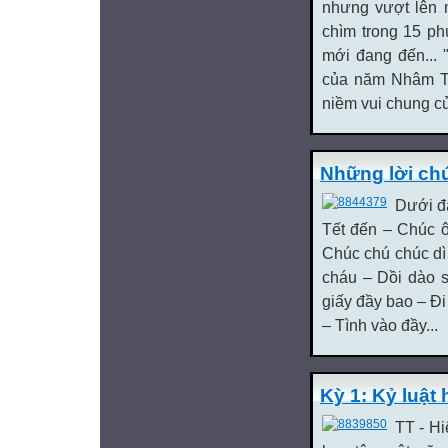
nhưng vượt lên 
chìm trong 15 ph
mới đang đến...
của năm Nhâm Th
niềm vui chung c
Những lời chú
Dưới đ
Tết đến – Chúc 
Chúc chú chúc dì
cháu – Dồi dào s
giấy đầy bao – Đ
– Tình vào đầy...
Kỳ 1: Kỷ luật 
TT - Hi