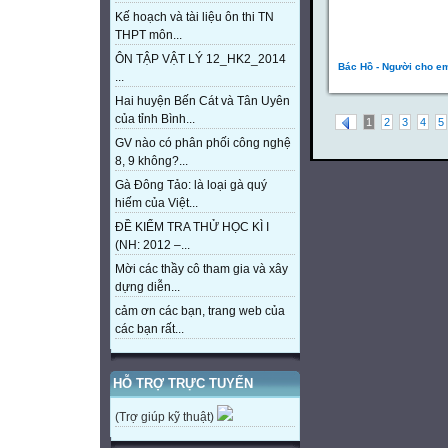
Kế hoạch và tài liệu ôn thi TN
THPT môn...
ÔN TẬP VẬT LÝ 12_HK2_2014
Bác Hồ - Người cho em
...
Hai huyện Bến Cát và Tân Uyên
của tỉnh Bình...
1
2
3
4
5
GV nào có phân phối công nghệ
8, 9 không?...
Gà Đông Tảo: là loại gà quý
hiếm của Việt...
ĐỀ KIỂM TRA THỬ HỌC KÌ I
(NH: 2012 –...
Mời các thầy cô tham gia và xây
dựng diễn...
cảm ơn các bạn, trang web của
các bạn rất...
HỖ TRỢ TRỰC TUYẾN
(Trợ giúp kỹ thuật)