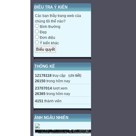
ĐIỀU TRA Ý KIẾN
Các bạn thầy trang web của
chúng tôi thế nào?
Bình thường
Đẹp
Đơn điệu
Ý kiến khác
THỐNG KÊ
12178118
truy cập (
chi tiết
)
26150
trong hôm nay
23707014
lượt xem
26365
trong hôm nay
4151
thành viên
ẢNH NGẪU NHIÊN