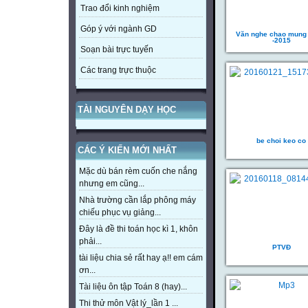
Trao đổi kinh nghiệm
Góp ý với ngành GD
Văn nghe chao mung 
-2015
Soạn bài trực tuyến
Các trang trực thuộc
TÀI NGUYÊN DẠY HỌC
be choi keo co
CÁC Ý KIẾN MỚI NHẤT
Mặc dù bán rèm cuốn che nắng
nhưng em cũng...
Nhà trường cần lắp phông máy
chiếu phục vụ giảng...
Đây là đề thi toán học kì 1, khôn
phải...
PTVĐ
tài liệu chia sẻ rất hay ạ!! em cám
ơn...
Tài liệu ôn tập Toán 8 (hay)...
Thi thử môn Vật lý_lần 1 ...