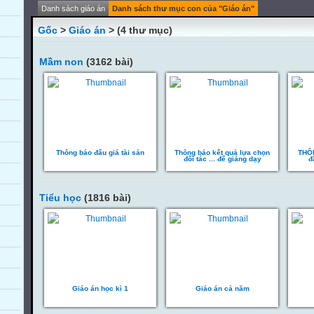
Danh sách giáo án
Danh sách thư mục con của "Giáo án"
Gốc
>
Giáo án
> (4 thư mục)
Mầm non
(3162 bài)
Thông báo đấu giá tài sản
Thông báo kết quả lựa chọn
THÔN
đối tác ... để giảng dạy
đ
Tiểu học
(1816 bài)
Giáo án học kì 1
Giáo án cả năm