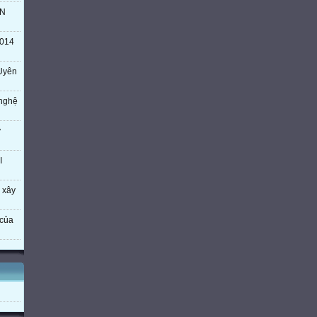
TN
014
Uyên
 nghệ
ý
I
 xây
của