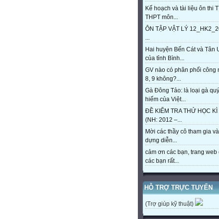
Kế hoạch và tài liệu ôn thi 
THPT môn...
ÔN TẬP VẬT LÝ 12_HK2_2
...
Hai huyện Bến Cát và Tân 
của tỉnh Bình...
GV nào có phân phối công
8, 9 không?...
Gà Đông Tảo: là loại gà qu
hiếm của Việt...
ĐỀ KIỂM TRA THỬ HỌC KÌ 
(NH: 2012 –...
Mời các thầy cô tham gia và
dựng diễn...
cảm ơn các bạn, trang web 
các bạn rất...
HỖ TRỢ TRỰC TUYẾN
(Trợ giúp kỹ thuật)