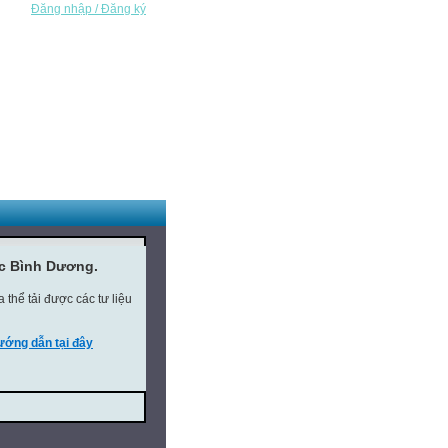
Đăng nhập / Đăng ký
ục Bình Dương.
thể tải được các tư liệu
ớng dẫn tại đây