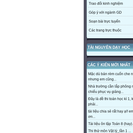
Trao đổi kinh nghiệm
Góp ý với ngành GD
Soạn bài trực tuyến
Các trang trực thuộc
TÀI NGUYÊN DẠY HỌC
CÁC Ý KIẾN MỚI NHẤT
Mặc dù bán rèm cuốn che 
nhưng em cũng...
Nhà trường cần lắp phông
chiếu phục vụ giảng...
Đây là đề thi toán học kì 1,
phải...
tài liệu chia sẻ rất hay ạ!! 
ơn...
Tài liệu ôn tập Toán 8 (hay).
Thi thử môn Vật lý_lần 1 ...