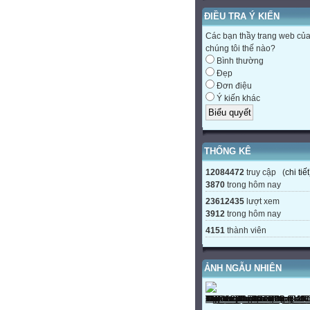
ĐIỀU TRA Ý KIẾN
Các bạn thầy trang web củ
chúng tôi thế nào?
Bình thường
Đẹp
Đơn điệu
Ý kiến khác
THỐNG KÊ
12084472
truy cập (
chi tiết
3870
trong hôm nay
23612435
lượt xem
3912
trong hôm nay
4151
thành viên
ẢNH NGẪU NHIÊN