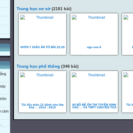
Trung học cơ sở
(2181 bài)
KHTN 7 GIÁO ÁN TỪ BÀI 22-29
ngu van 6
Trung học phổ thông
(348 bài)
nắng
 máy
 khôn
Tài liệu toán 12 dành cho lớp
40 BỘ ĐỀ ÔN THI TUYỂN SINH
Tài 
khá ... 2014 - 2015
VÀO ... VÀ THPT CHUYÊN TOÁ
em cám
..